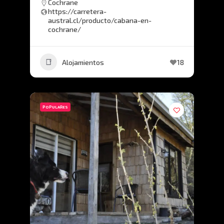
Cochrane
https://carretera-
austral.cl/producto/cabana-en-
cochrane/
Alojamientos
18
POPULARES