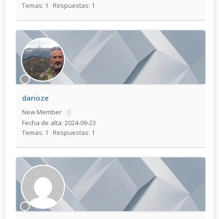
Temas: 1
Respuestas: 1
darioze
New Member
Fecha de alta: 2024-09-23
Temas: 1
Respuestas: 1