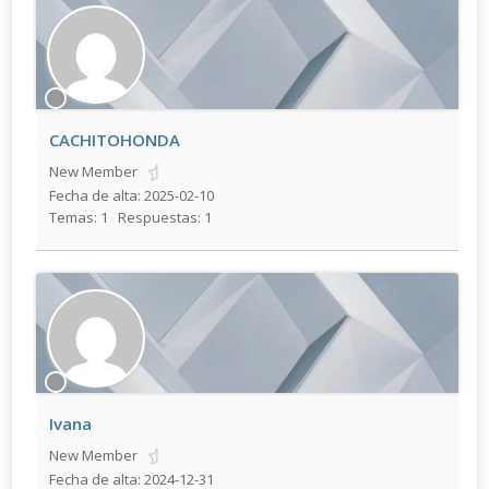
CACHITOHONDA
New Member
Fecha de alta: 2025-02-10
Temas: 1
Respuestas: 1
Ivana
New Member
Fecha de alta: 2024-12-31