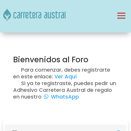
Bienvenidos al Foro
Para comenzar, debes registrarte
en este enlace:
Ver Aquí
Si ya te registraste, puedes pedir un
Adhesivo Carretera Austral de regalo
en nuestro
WhatsApp