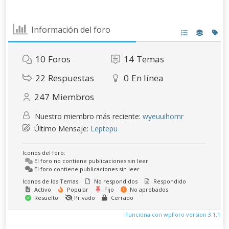
Información del foro
10
Foros
14
Temas
22
Respuestas
0
En línea
247
Miembros
Nuestro miembro más reciente:
wyeuuihomr
Último Mensaje:
Leptepu
Iconos del foro:
El foro no contiene publicaciones sin leer
El foro contiene publicaciones sin leer
Iconos de los Temas:
No respondidos
Respondido
Activo
Popular
Fijo
No aprobados
Resuelto
Privado
Cerrado
Funciona con wpForo version 3.1.1