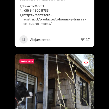
Puerto Montt
+56 9 4960 9788
https://carretera-
austral.cl/producto/cabanas-y-tinajas-
en-puerto-montt/
Alojamientos
147
POPULARES