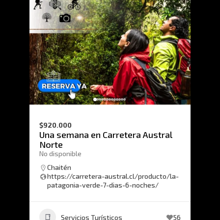
$920.000
Una semana en Carretera Austral
Norte
No disponible
Chaitén
https://carretera-austral.cl/producto/la-
patagonia-verde-7-dias-6-noches/
Servicios Turísticos
56