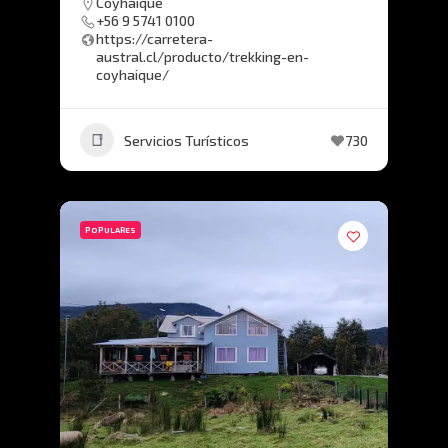
Coyhaique
+56 9 5741 0100
https://carretera-
austral.cl/producto/trekking-en-
coyhaique/
Servicios Turísticos
730
POPULARES