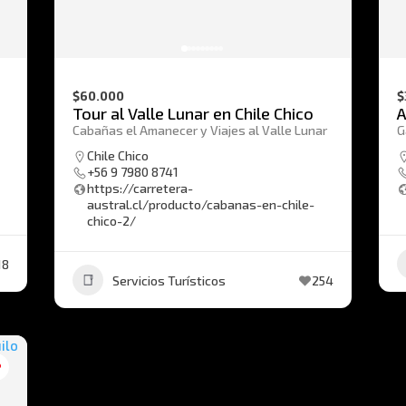
$60.000
$
Tour al Valle Lunar en Chile Chico
A
Cabañas el Amanecer y Viajes al Valle Lunar
G
Chile Chico
+56 9 7980 8741
https://carretera-
austral.cl/producto/cabanas-en-chile-
chico-2/
18
Servicios Turísticos
254