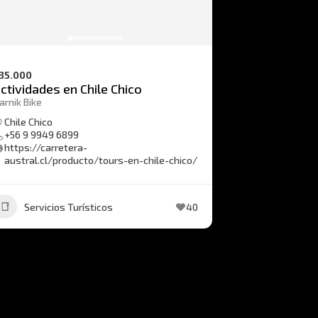
35.000
ctividades en Chile Chico
arnik Bike
Chile Chico
+56 9 9949 6899
https://carretera-
austral.cl/producto/tours-en-chile-chico/
Servicios Turísticos
40