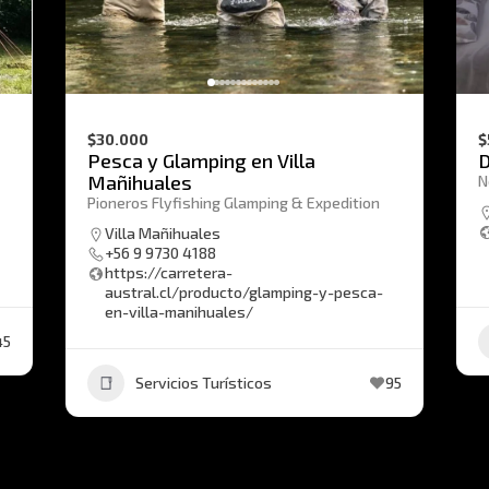
$30.000
$
Pesca y Glamping en Villa
D
Mañihuales
N
Pioneros Flyfishing Glamping & Expedition
Villa Mañihuales
+56 9 9730 4188
https://carretera-
austral.cl/producto/glamping-y-pesca-
en-villa-manihuales/
45
Servicios Turísticos
95