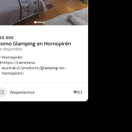
50.000
omo Glamping en Hornopirén
o disponible
Hornopirén
https://carretera-
austral.cl/producto/glamping-en-
hornopiren/
Alojamientos
63