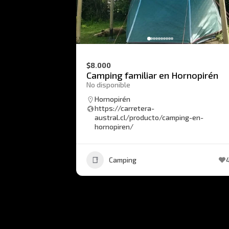
$8.000
Camping familiar en Hornopirén
No disponible
Hornopirén
https://carretera-
austral.cl/producto/camping-en-
hornopiren/
Camping