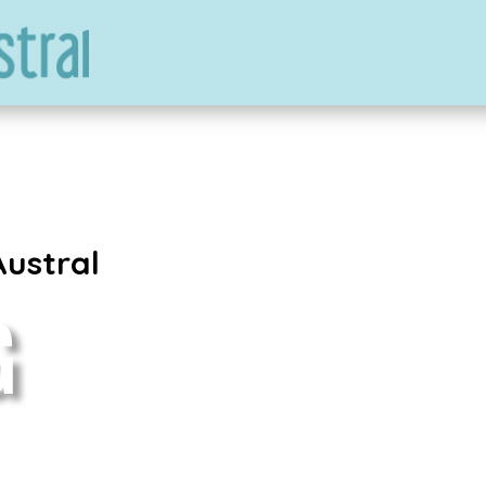
Austral
G