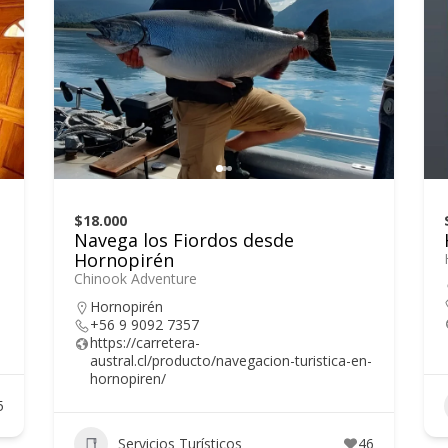
$18.000
Navega los Fiordos desde
Hornopirén
Chinook Adventure
Hornopirén
+56 9 9092 7357
https://carretera-
austral.cl/producto/navegacion-turistica-en-
hornopiren/
5
Servicios Turísticos
46