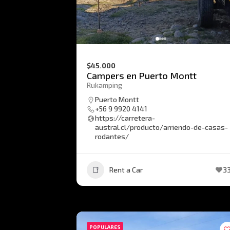
$45.000
Campers en Puerto Montt
Rukamping
Puerto Montt
+56 9 9920 4141
https://carretera-
austral.cl/producto/arriendo-de-casas-
rodantes/
Rent a Car
3
POPULARES