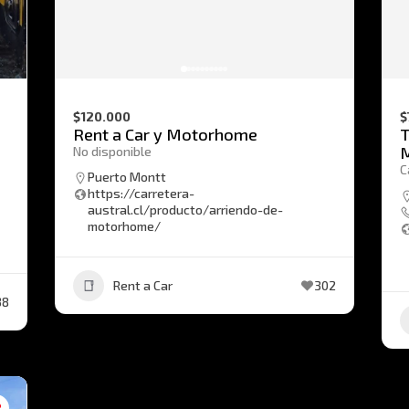
$120.000
$
Rent a Car y Motorhome
T
No disponible
C
Puerto Montt
https://carretera-
austral.cl/producto/arriendo-de-
motorhome/
Rent a Car
302
38