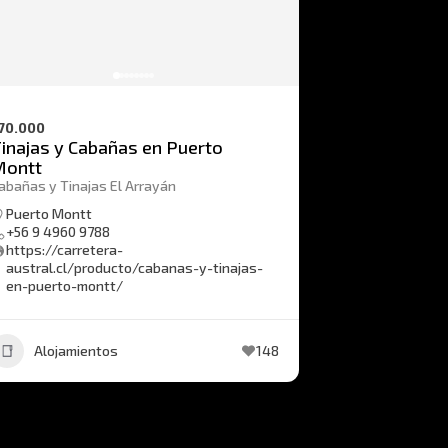
70.000
inajas y Cabañas en Puerto
Montt
abañas y Tinajas El Arrayán
Puerto Montt
+56 9 4960 9788
https://carretera-
austral.cl/producto/cabanas-y-tinajas-
en-puerto-montt/
Alojamientos
148