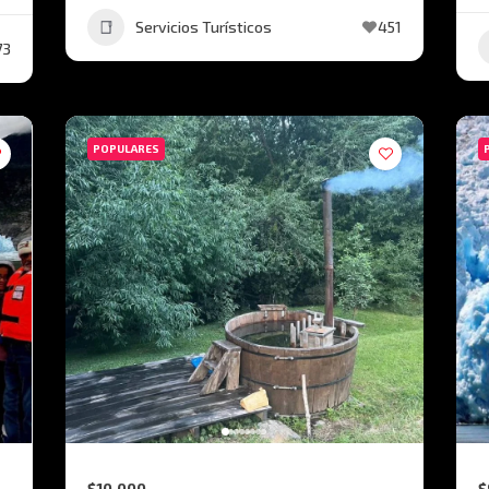
Servicios Turísticos
451
73
POPULARES
$10.000
$