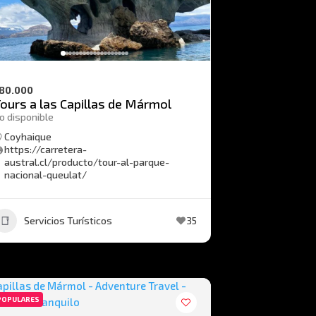
80.000
ours a las Capillas de Mármol
o disponible
Coyhaique
https://carretera-
austral.cl/producto/tour-al-parque-
nacional-queulat/
Servicios Turísticos
35
POPULARES