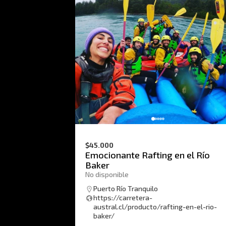
$45.000
Emocionante Rafting en el Río
Baker
No disponible
Puerto Río Tranquilo
https://carretera-
austral.cl/producto/rafting-en-el-rio-
baker/