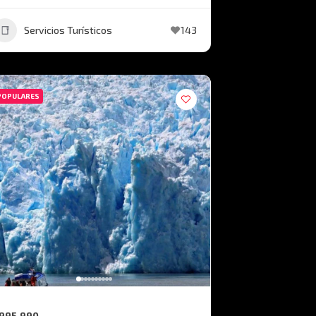
Servicios Turísticos
143
POPULARES
995.990