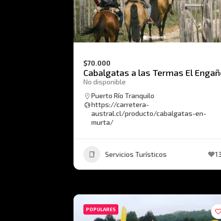
$70.000
Cabalgatas a las Termas El Enga
No disponible
Puerto Río Tranquilo
https://carretera-
austral.cl/producto/cabalgatas-en-
murta/
Servicios Turísticos
1
POPULARES