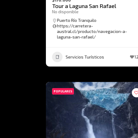
Tour a Laguna San Rafael
No disponible
Puerto Río Tranquilo
https://carretera-
austral.cl/producto/navegacion-a-
laguna-san-rafael/
Servicios Turísticos
1
POPULARES