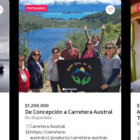
POPULARES
$1.200.000
$
De Concepción a Carretera Austral
A
T
No disponible
N
Carretera Austral
https://carretera-
austral.cl/producto/carretera-austral-