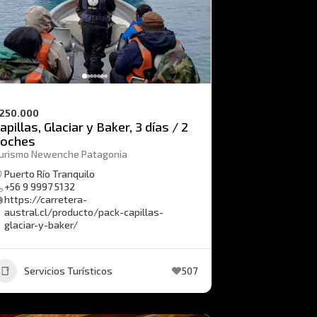
250.000
apillas, Glaciar y Baker, 3 días / 2
noches
urismo Newenche Patagonia
Puerto Río Tranquilo
+56 9 9997 5132
https://carretera-
austral.cl/producto/pack-capillas-
glaciar-y-baker/
Servicios Turísticos
507