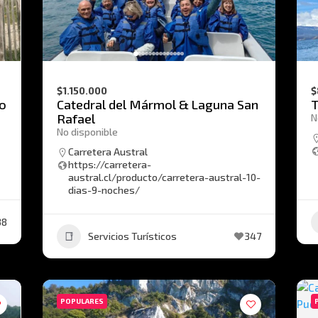
$1.150.000
$
ño
Catedral del Mármol & Laguna San
T
Rafael
N
No disponible
Carretera Austral
https://carretera-
austral.cl/producto/carretera-austral-10-
dias-9-noches/
38
Servicios Turísticos
347
POPULARES