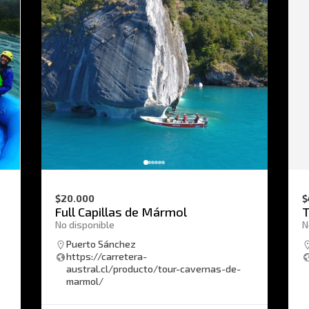
$20.000
$
Full Capillas de Mármol
T
No disponible
N
Puerto Sánchez
https://carretera-
austral.cl/producto/tour-cavernas-de-
marmol/