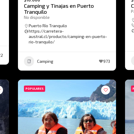
Camping y Tinajas en Puerto
C
Tranquilo
P
No disponible
Puerto Río Tranquilo
https://carretera-
austral.cl/producto/camping-en-puerto-
rio-tranquilo/
22
Camping
973
POPULARES