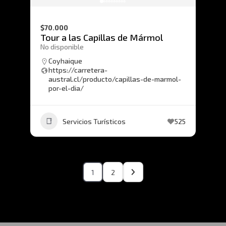
$70.000
Tour a las Capillas de Mármol
No disponible
Coyhaique
https://carretera-
austral.cl/producto/capillas-de-marmol-
por-el-dia/
Servicios Turísticos
525
1
2